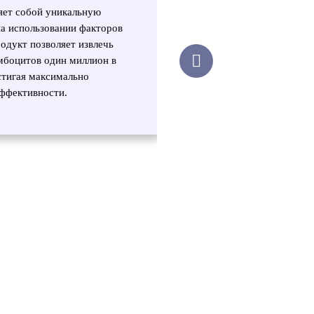
Кортексил PRP — это
яет собой уникальную
способствует нор
а использовании факторов
водного баланса, ст
одукт позволяет извлечь
эластина и гиалур
мбоцитов один миллион в
уплотнению и омоло
стигая максимально
рубцов, шрамов,
эффективности.