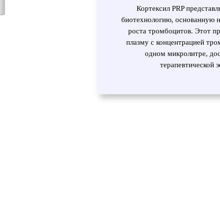
Кортексил PRP представл
биотехнологию, основанную н
роста тромбоцитов. Этот пр
плазму с концентрацией тро
одном микролитре, до
терапевтической 