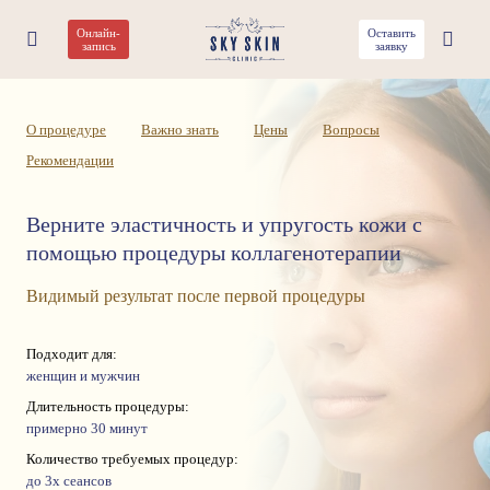
Онлайн-
Оставить
Коллагеновое омоложение
запись
заявку
О процедуре
Важно знать
Цены
Вопросы
Рекомендации
Верните эластичность и упругость кожи с
помощью процедуры коллагенотерапии
Видимый результат после первой процедуры
Подходит для:
женщин и мужчин
Длительность процедуры:
примерно 30 минут
Количество требуемых процедур:
до 3х сеансов