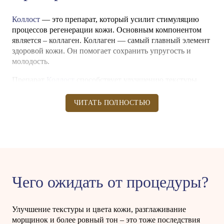
Коллост
— это препарат, который усилит стимуляцию
процессов регенерации кожи. Основным компонентом
является – коллаген. Коллаген — самый главный элемент
здоровой кожи. Он помогает сохранить упругость и
молодость.
Препарат
Коллост
способствует улучшению текстуры
кожи, уменьшению морщин, а также увлажнению и
поддержанию ее упругости. Благодаря своему
ЧИТАТЬ ПОЛНОСТЬЮ
уникальному составу,
Коллост
активизирует
естественные процессы восстановления кожи, помогая ей
обрести молодой, здоровый и сияющий вид.
Чего ожидать от процедуры?
Улучшение текстуры и цвета кожи, разглаживание
морщинок и более ровный тон – это тоже последствия