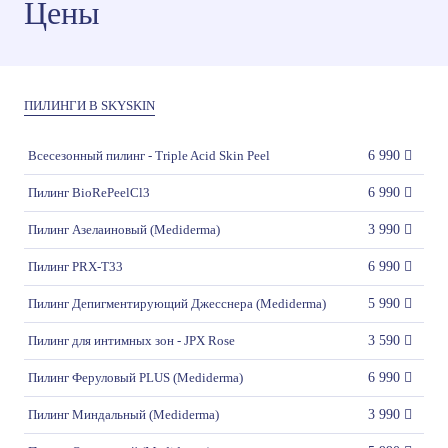
Цены
ПИЛИНГИ В SKYSKIN
Всесезонный пилинг - Triple Acid Skin Peel
6 990
Пилинг BioRePeelCl3
6 990
Пилинг Азелаиновый (Mediderma)
3 990
Пилинг PRX-T33
6 990
Пилинг Депигментирующий Джесснера (Mediderma)
5 990
Пилинг для интимных зон - JPX Rose
3 590
Пилинг Феруловый PLUS (Mediderma)
6 990
Пилинг Миндальный (Mediderma)
3 990