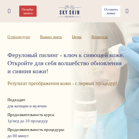
Онлайн-
Оставить
Феруловый пилинг
запись
заявку
О процедуре
Важно знать
Цены
Вопросы
Феруловый пилинг - ключ к сияющей коже.
Откройте для себя волшебство обновления
и сияния кожи!
Результат преображения кожи - с первых процедур!
Подходит:
для женщин и мужчин
Продолжительность курса:
1р/нед до 10 процедур
Продолжительность процедуры:
до 60 минут