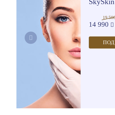
SkySkin 
19 50
14 990
ПОД