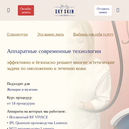
Онлайн-
Оставить
Аппаратная косметология
запись
заявку
О процедуре
Это важно знать
Выбрать для себя услугу
Аппаратные современные технологии
эффективно и безопасно решают многие эстетические
задачи по омоложению и лечению кожи
Подходит для:
Женщин и мужчин
Курс процедур:
от 1й процедуры
Аппараты на которых мы работаем::
• Игольчатый RF VIVACE
• IPL Quantum производства Lumenis
• M22 производства Lumenis