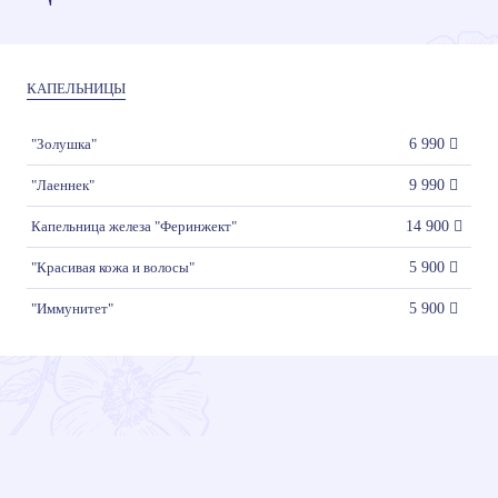
КАПЕЛЬНИЦЫ
"Золушка"
6 990
"Лаеннек"
9 990
Капельница железа "Феринжект"
14 900
"Красивая кожа и волосы"
5 900
"Иммунитет"
5 900