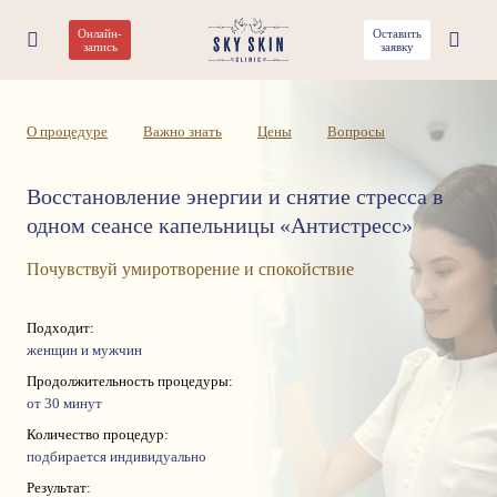
Онлайн-
Оставить
Капельница «Антистресс»
запись
заявку
О процедуре
Важно знать
Цены
Вопросы
Восстановление энергии и снятие стресса в
одном сеансе капельницы «Антистресс»
Почувствуй умиротворение и спокойствие
Подходит:
женщин и мужчин
Продолжительность процедуры:
от 30 минут
Количество процедур:
подбирается индивидуально
Результат: