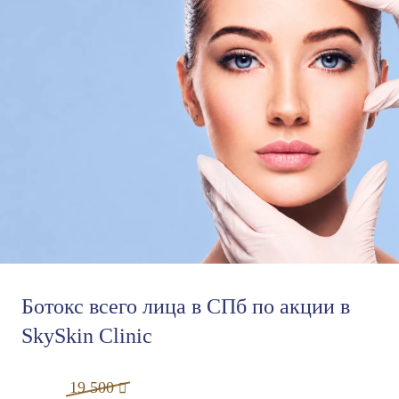
Ботокс всего лица в СПб по акции в
SkySkin Clinic
6 990
4 490
30 000
10 990
6 990
8 490
19 500