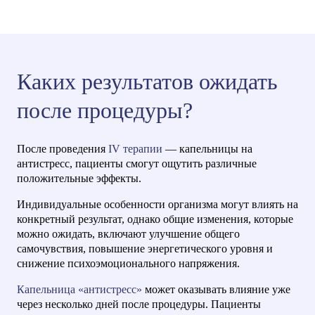
компоненты для восстановления и повышения общего
самочувствия.
Во-вторых, капельница является безопасной и
малоинвазивной процедурой, не требующей
Каких результатов ожидать
хирургического вмешательства. Это дает пациентам
возможность получить пользу от терапии без риска
после процедуры?
осложнений или долгого восстановления.
Кроме того,
Капельница «Антистресс»
обладает
После проведения
IV терапии
— капельницы на
гибкостью и индивидуальным подходом. Каждая
антистресс, пациенты смогут ощутить различные
программа терапии может быть настроена под
положительные эффекты.
конкретного пациента, учитывая его уникальные
Индивидуальные особенности организма могут влиять на
потребности и цели. Это позволяет достичь
конкретный результат, однако общие изменения, которые
наилучших результатов и улучшить качество жизни
можно ожидать, включают улучшение общего
каждого пациента.
самочувствия, повышение энергетического уровня и
снижение психоэмоционального напряжения.
После процедуры
IV терапии
, пациенты ощущают
прилив энергии, улучшение настроения и снижение
Капельница «антистресс»
может оказывать влияние уже
уровня стресса. Они становятся более способными
через несколько дней после процедуры. Пациенты
справляться с повседневными задачами и чувствуют