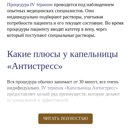
Процедура IV терапии
проводится под наблюдением
опытных медицинских специалистов. Они
индивидуально подбирают растворы, учитывая
потребности пациента и его текущее состояние. Во время
процедуры пациенту вводят катетер в вену, через
который поступают специальные растворы.
Какие плюсы у капельницы
«Антистресс»
Вся процедура обычно занимает от 30 минут, все очень
индифидуально.
IV терапия «Капельница Антистресс»
предоставляет целый ряд преимуществ, которые делают
ее уникальной и эффективной.
Во-первых, она обеспечивает максимальную
усвояемость и эффективность питательных веществ,
ЧИТАТЬ ПОЛНОСТЬЮ
доставляя их непосредственно в кровоток. Это
позволяет организму быстрее получить необходимые