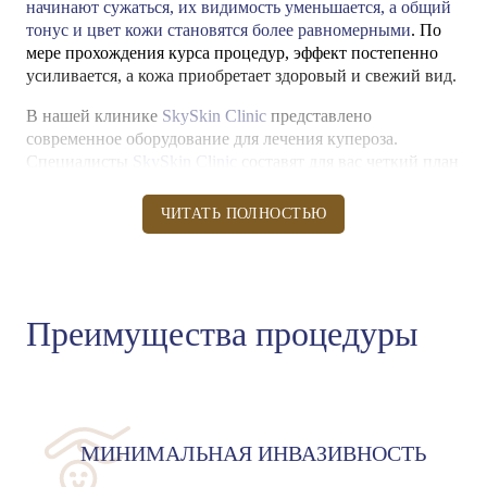
начинают сужаться, их видимость уменьшается, а общий
тонус и цвет кожи становятся более равномерными
. По
мере прохождения курса процедур, эффект постепенно
усиливается, а кожа приобретает здоровый и свежий вид.
В нашей клинике
SkySkin Clinic
представлено
современное оборудование для лечения купероза.
Специалисты
SkySkin Clinic
составят для вас четкий план
лечения на первичной консультации, что поможет
добиться великолепных результатов в кратчайшие сроки!
ЧИТАТЬ ПОЛНОСТЬЮ
Преимущества процедуры
МИНИМАЛЬНАЯ ИНВАЗИВНОСТЬ