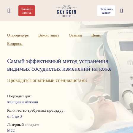
Онлайн-
Оставить
Лечение купероза лазером
запись
заявку
О процедуре
Важно знать
Отзывы
Цены
Вопросы
Самый эффективный метод устранения
видимых сосудистых изменений на коже
Проводится опытными специалистами
Подходит для:
женщин и мужчин
Количество требуемых процедур:
от 1 до 3
Лазерный аппарат:
М22