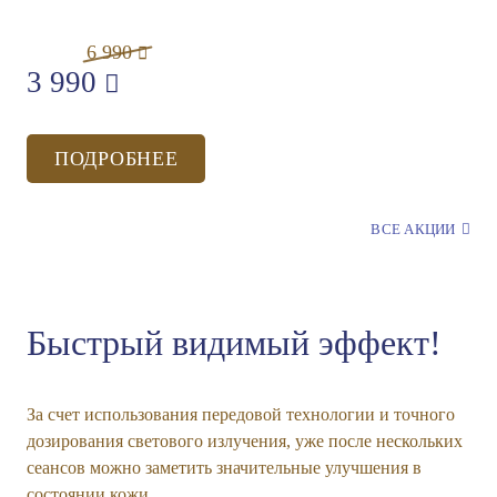
6 990
12 990
3 990
8 990
ПОДРОБНЕЕ
ПОДРОБНЕЕ
ВСЕ АКЦИИ
Быстрый видимый эффект!
За счет использования передовой технологии и точного
дозирования светового излучения, уже после нескольких
сеансов можно заметить значительные улучшения в
состоянии кожи.