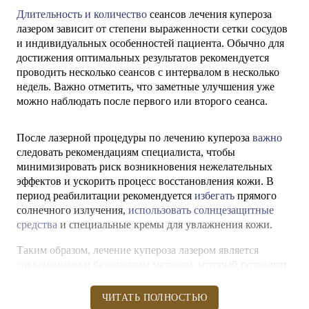
Длительность и количество
сеансов лечения купероза
лазером зависит от степени выраженности сетки сосудов
и индивидуальных особенностей пациента. Обычно для
достижения оптимальных результатов рекомендуется
проводить несколько сеансов с интервалом в несколько
недель. Важно отметить, что заметные улучшения уже
можно наблюдать после первого или второго сеанса.
После лазерной процедуры по лечению купероза
важно
следовать рекомендациям специалиста, чтобы
минимизировать риск возникновения нежелательных
эффектов и ускорить процесс восстановления кожи. В
период реабилитации рекомендуется
избегать
прямого
солнечного излучения,
использовать солнцезащитные
средства
и специальные кремы для увлажнения кожи.
Таким образом, лечение купероза лазером является
современным и безопасным методом
, который позволяет
успешно справиться с проблемой куперозной сетки на
коже. Доверьтесь опыту и компетенции
ЧИТАТЬ ПОЛНОСТЬЮ
профессионального специалиста
SkySkin Clinic
и