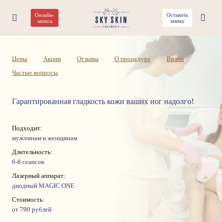
Онлайн-
Оставить
Лазерная эпиляция ног
запись
заявку
Цены
Акции
Отзывы
О процедуре
Врачи
Частые вопросы
Гарантированная гладкость кожи ваших ног надолго!
Подходит:
мужчинам и женщинам
Длительность:
6-8 сеансов
Лазерный аппарат:
диодный MAGIC ONE
Стоимость:
от 790 рублей