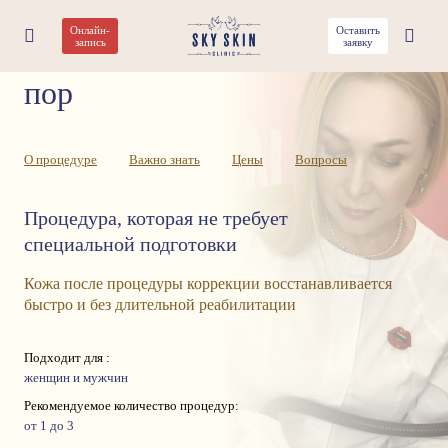
Онлайн-
Оставить
Коррекция расширенных
запись
заявку
пор
О процедуре
Важно знать
Цены
Вопросы
Процедура, которая не требует
специальной подготовки
Кожа после процедуры коррекции восстанавливается
быстро и без длительной реабилитации
Подходит для :
женщин и мужчин
Рекомендуемое количество процедур:
от 1 до 3