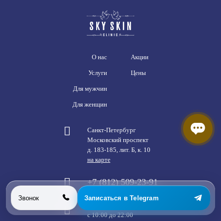
О нас
Акции
Услуги
Цены
Для мужчин
Для женщин
Санкт-Петербург
Московский проспект
д. 183-185, лит. Б, к. 10
на карте
+7 (812) 509-23-91
Звонок
Записаться в Telegram
Ежедневно
с 10:00 до 22:00