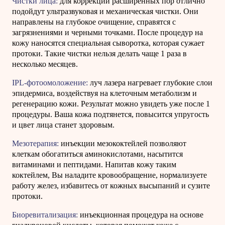
Чистки лица:
для коррекции расширенных пор отлично
подойдут ультразвуковая и механическая чистки. Они
направлены на глубокое очищение, справятся с
загрязнениями и черными точками. После процедур на
кожу наносятся специальная сыворотка, которая сужает
протоки. Такие чистки нельзя делать чаще 1 раза в
несколько месяцев.
IPL-фотоомоложение:
луч лазера нагревает глубокие слои
эпидермиса, воздействуя на клеточным метаболизм и
регенерацию кожи. Результат можно увидеть уже после 1
процедуры. Ваша кожа подтянется, повысится упругость
и цвет лица станет здоровым.
Мезотерапия:
инъекции мезококтейлей позволяют
клеткам обогатиться аминокислотами, насытится
витаминами и пептидами. Напитав кожу таким
коктейлем, Вы наладите кровообращение, нормализуете
работу желез, избавитесь от кожных высыпаний и сузите
протоки.
Биоревитализация:
инъекционная процедура на основе