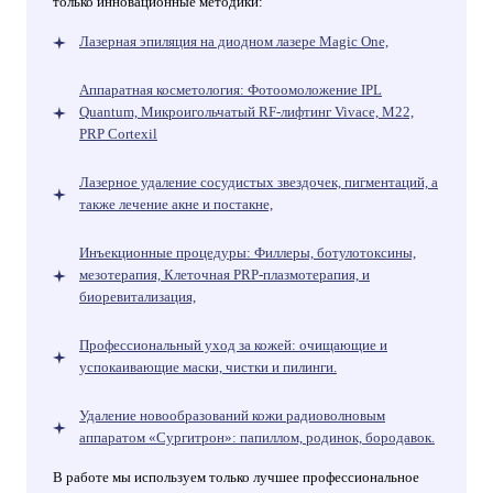
только инновационные методики:
Лазерная эпиляция на диодном лазере Magic One,
Аппаратная косметология: Фотоомоложение IPL
Quantum, Микроигольчатый RF-лифтинг Vivace, М22,
PRP Cortexil
Лазерное удаление сосудистых звездочек, пигментаций, а
также лечение акне и постакне,
Инъекционные процедуры: Филлеры, ботулотоксины,
мезотерапия, Клеточная PRP-плазмотерапия, и
биоревитализация,
Профессиональный уход за кожей: очищающие и
успокаивающие маски, чистки и пилинги.
Удаление новообразований кожи радиоволновым
аппаратом «Сургитрон»: папиллом, родинок, бородавок.
В работе мы используем только лучшее профессиональное